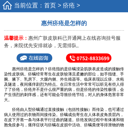
当前位置：
首页
>
疥疮
>
惠州疥疮是怎样的
温馨提示：
惠州广肤皮肤科已开通网上在线咨询挂号服
务，来院优先安排就诊，无需排队。
惠州疥疮是怎样的？疥疮指的是疥螨浸染肌肤表皮造成的接触传
染性皮肤病。疥螨经常寄生在皮肤较薄且柔嫩的部位，如手指缝、手
腕、腋下、乳房下、大腿内侧、外生殖器等。临床表现以丘疹、水疱
及隧道，夜间瘙痒剧烈为特点。在日常生活中常常可以听见有些人得
了了疥疮，疥疮并不是什么很严重的病，但是疥疮的传染性极强，会
产生强烈的刺痒感，还有可能会导致疥疮节结，对人的身体危害非常
大。
疥疮由人型疥螨通过直接接触（包括性接触）而传染，也可通过
病人使用过的衣物而间接传染。疥螨成虫寄生在人体表皮角质层内，
在皮下开凿一条与体表平行迂曲的隧道。疥疮发病过程中有体液和细
胞免疫参与，瘙痒症状与疥螨在皮损中活动、疥螨粪便等排泄物的物