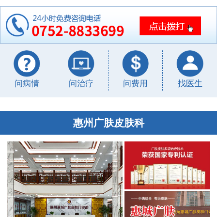
问病情
问治疗
问费用
找医生
惠州广肤皮肤科