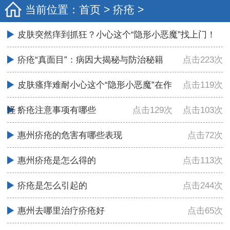
当前位置：
首页
>
疥疮
>
皮肤突然痒到抓狂？小心这个“隐形小恶魔”找上门！
疥疮“真面目”：病因大揭秘与防治秘籍
点击223次
皮肤瘙痒难耐小心这个“隐形小恶魔”在作
点击119次
怪！
疥疮注意事项有哪些
点击129次
点击103次
惠州疥疮的危害有哪些表现
点击72次
惠州疥疮是怎么得的
点击113次
疥疮是怎么引起的
点击244次
惠州去哪里治疗疥疮好
点击65次