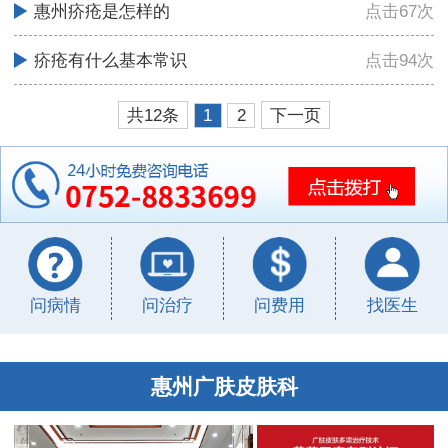
惠州疥疮是怎样的
点击67次
疥疮有什么基本常识
点击94次
共12条
1
2
下一页
问病情
问治疗
问费用
找医生
惠州广肤皮肤科