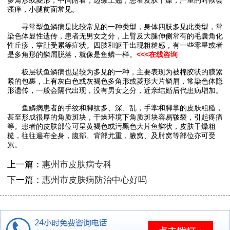
瘙痒，小腿前面常见。
寻常型鱼鳞病是比较常见的一种类型，身体四肢多见此类型，常
染色体显性遗传，患者无男女之分，上臂及大腿伸侧常有的毛囊角化
性丘疹，掌趾受累等症状。四肢和躯干出现粗糙感，有一些零星或者
是多角形的鳞屑脱落，就像是鱼鳞一样。
<<<在线咨询
板层状鱼鳞病也是较为多见的一种，主要表现为被棉胶状的膜紧
紧的包裹，上有灰白色或灰褐色多角形或菱形大片鳞屑，常染色体隐
形遗传，一般会隔代出现，没有男女之分，近亲结婚后代患病增加。
鱼鳞病患者的手纹和脚纹多、深、乱，手掌和脚掌的皮肤粗糙，
甚至形成很厚的角质斑块，干燥环境下角质斑块容易皲裂，引起疼痛
等。患者的皮肤部位可呈黄褐色或污黑色大片鱼鳞状，皮肤干燥粗
糙，往往遍布全身，腹部、背部尤重，腋窝、及肘窝等部位亦可受
累。
上一篇：
惠州市皮肤病专科
下一篇：
惠州市皮肤病防治中心好吗