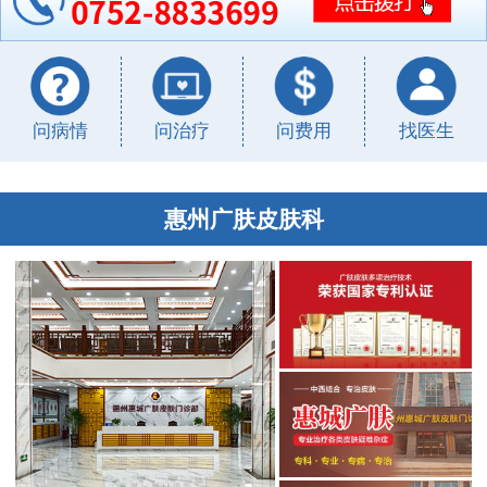
问病情
问治疗
问费用
找医生
惠州广肤皮肤科