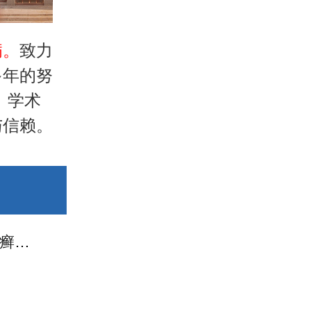
病。
致力
多年的努
、学术
与信赖。
出现