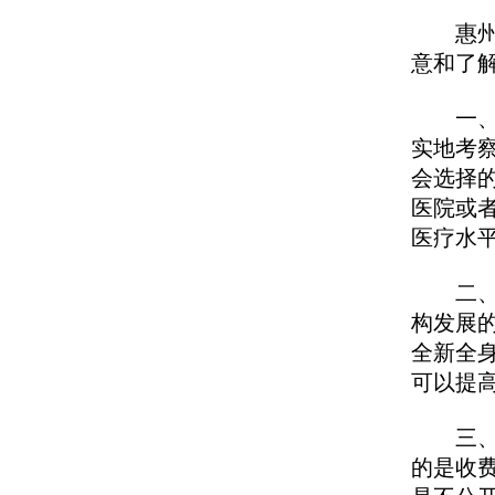
惠州治
意和了
一、医
实地考
会选择
医院或
医疗水
二、一
构发展
全新全
可以提
三、公
的是收