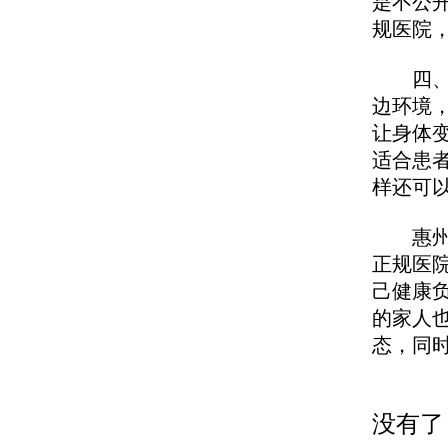
是不公
规医院
四、医
边环境
让身体
适合患
样还可
惠州皮
正规医
己健康
的家人
态，同
没有了