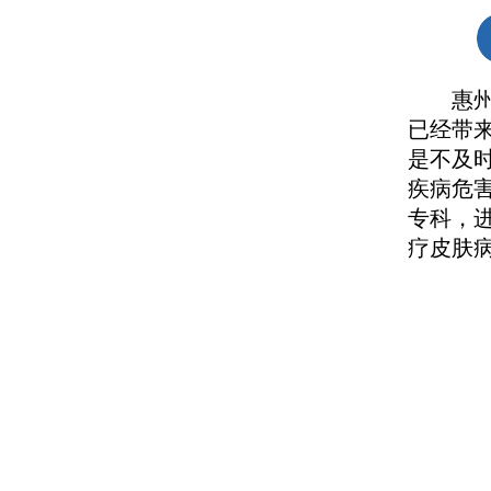
惠州皮
已经带
是不及
疾病危
专科，
疗皮肤