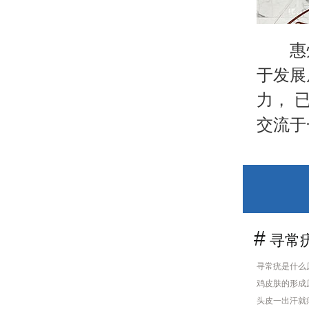
惠
于发展
力， 
交流于
#
寻常疣
寻常疣是什么
鸡皮肤的形成
头皮一出汗就