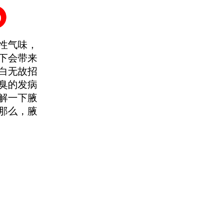
性气味，
下会带来
白无故招
臭的发病
解一下腋
那么，腋