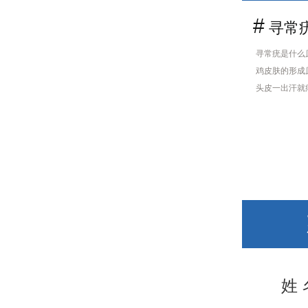
#
寻常疣
寻常疣是什么
鸡皮肤的形成
头皮一出汗就
姓