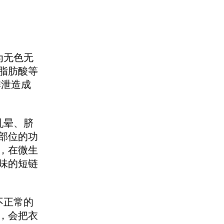
为无色无
脂肪酸等
排泄造成
乳晕、脐
部位的功
，在微生
味的短链
不正常的
，会把衣