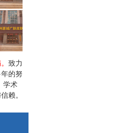
病。
致力
多年的努
、学术
与信赖。