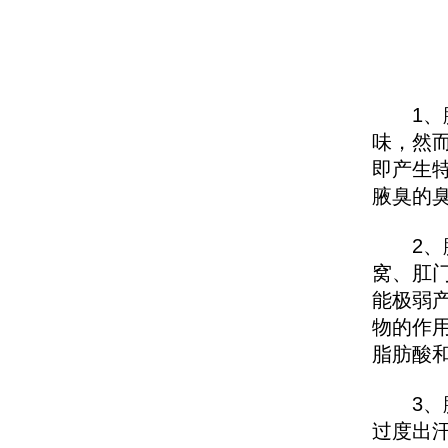
1、腋
味，然
即产生
腋臭的
2、腋
窝、肛
能极弱
物的作
脂肪酸
3、腋
过度出