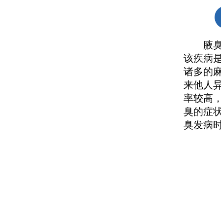
腋臭发
该疾病
诸多的
来他人
率较高
臭的症
臭发病