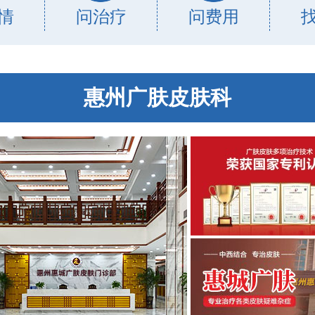
情
问治疗
问费用
惠州广肤皮肤科