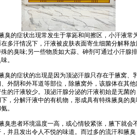
臭的症状出现常发生于掌跖和间擦区，小汗液常
而在多汗情况下，汗液被皮肤表面寄生细菌分解释放
特殊的臭味;另一些物质如大蒜、砷剂可通过小汗腺
臭味。
臭的症状的出现是因为顶泌汗腺只存在于腋窝、
门、外阴和外耳道等部位，除腋窝外，该腺体在其他
产生的汗液较少。顶泌汗腺分泌的汗液初始是无菌的
用下，分解汗液中的有机物，形成具有特殊腋臭的臭
和氨。
臭患者环境温度一高，或心情较紧张，腋下就会
汗，并且发出令人不悦的味道。而过多的流汗和腋臭