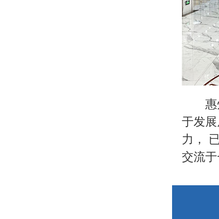
惠
于发展
力， 
交流于